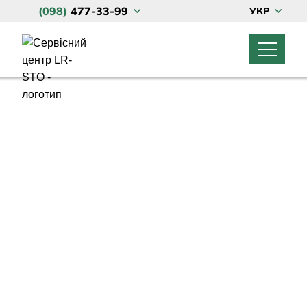
(098)
477-33-99
УКР
ГОЛОВНА
LAND ROVER
ТО Land Rover та Range Rover
JAGUAR
Діагностика Land Rover та Range Rover
LINCOLN, MAZDA, FORD
Кузовний ремонт Land Rover
ПРО НАС
Чіп тюнінг
КОНТАКТИ
Обслуговування кондиціонерів
Запчастини Land Rover
Акції