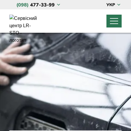
(098)
477-33-99
УКР
ГОЛОВНА
LAND ROVER
ТО Land Rover та Range Rover
JAGUAR
Діагностика Land Rover та Range Rover
LINCOLN, MAZDA, FORD
Кузовний ремонт Land Rover
ПРО НАС
Чіп тюнінг
КОНТАКТИ
Обслуговування кондиціонерів
Запчастини Land Rover
Акції