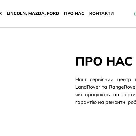
R
LINCOLN, MAZDA, FORD
ПРО НАС
КОНТАКТИ
ПРО НАС
Наш сервісний центр п
LandRover та RangeRover
які працюють на серти
гарантію на ремонтні роб