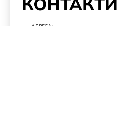
КОНТАКТИ
АДРЕСА:
М.КИЇВ ВУЛ.КОЛЕКТОРНА,БУД. 3А
ТЕЛЕФОН
(098)
477-33-99
(095)
477-33-99
(073)
477-33-99
EMAIL:
INFO@LR-STO.KIEV.UA
ЧАС РОБОТИ:
ПН-ПТ. 9:00 ДО 19:00 СБ.НД. ВИХІ