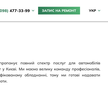
(098)
477-33-99
ЗАПИС НА РЕМОНТ
УКР
ропонує повний спектр послуг для автомобілів
 у Києві. Ми маємо велику команду професіоналів,
фікованому обладнанні, тому ми готові надавати
оти.