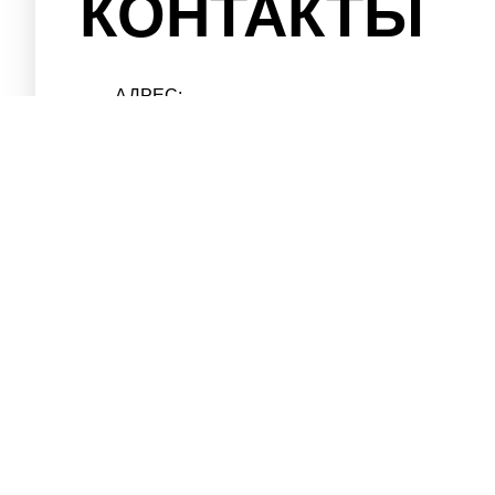
КОНТАКТЫ
АДРЕС:
Г. КИЕВ УЛ.КОЛЛЕКТОРНАЯ,ДОМ 3А
ТЕЛЕФОН
(098)
477-33-99
(095)
477-33-99
(073)
477-33-99
EMAIL:
INFO@LR-STO.KIEV.UA
ВРЕМЯ РАБОТЫ:
ПН-ПТ. 9:00 ДО 19:00 СБ. ВЫХОДНОЙ